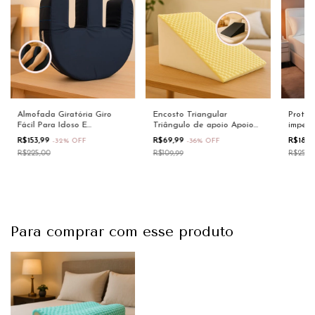
Almofada Giratória Giro
Encosto Triangular
Protet
Fácil Para Idoso E
Triângulo de apoio Apoio
imperm
Acamados com Capa
para as pernas
colchã
R$153,99
R$69,99
R$189
-
32
%
OFF
-
36
%
OFF
removível
CASAL 
R$225,00
R$109,99
R$259,
Para comprar com esse produto